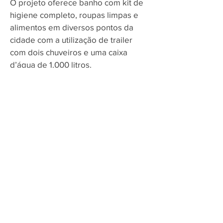
O projeto oferece banho com kit de
higiene completo, roupas limpas e
alimentos em diversos pontos da
cidade com a utilização de trailer
com dois chuveiros e uma caixa
d’água de 1.000 litros.
Nossa Voluntária Central em Aracaju
é a
Maria Manuela
, no bairro Luzia.
Vamos divulgar este pontos de
coleta da sua cidade?
Compartilhar no Facebook
Informação de Correio